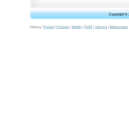
Copyright ©
Odkazy:
|
|
|
|
|
Počasí
Počasie
Wetter
Paříž
Vánoce
Meteoradar