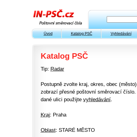
Úvod
Katalog PSČ
Vyhledávání
Katalog PSČ
Tip:
Radar
Postupně zvolte kraj, okres, obec (město) 
zobrazí přesné poštovní směrovací číslo. 
dané ulici použijte
vyhledávání
.
Kraj
: Praha
Oblast
: STARÉ MĚSTO