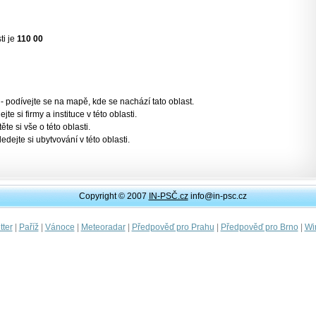
ti je
110 00
- podívejte se na mapě, kde se nachází tato oblast.
jte si firmy a instituce v této oblasti.
těte si vše o této oblasti.
ledejte si ubytvování v této oblasti.
Copyright © 2007
IN-PSČ.cz
info@in-psc.cz
|
|
|
|
|
|
ter
Paříž
Vánoce
Meteoradar
Předpověď pro Prahu
Předpověď pro Brno
Wi