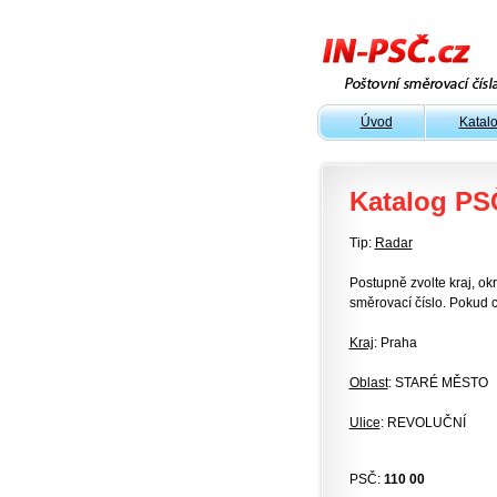
Úvod
Katal
Katalog PS
Tip:
Radar
Postupně zvolte kraj, okr
směrovací číslo. Pokud c
Kraj
: Praha
Oblast
: STARÉ MĚSTO
Ulice
: REVOLUČNÍ
PSČ:
110 00