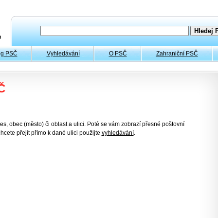
og PSČ
Vyhledávání
O PSČ
Zahraniční PSČ
Č
es, obec (město) či oblast a ulici. Poté se vám zobrazí přesné poštovní
hcete přejít přímo k dané ulici použijte
vyhledávání
.