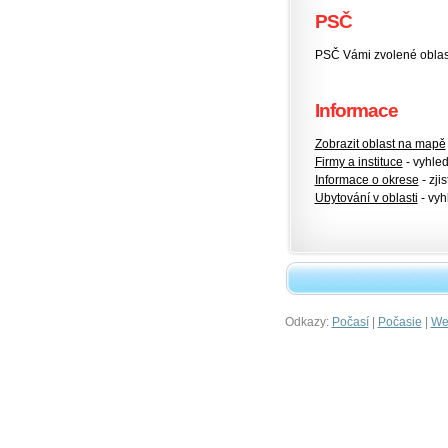
PSČ
PSČ Vámi zvolené oblas
Informace
Zobrazit oblast na mapě
Firmy a instituce
- vyhlede
Informace o okrese
- zjis
Ubytování v oblasti
- vyh
Odkazy:
|
|
Počasí
Počasie
Wet