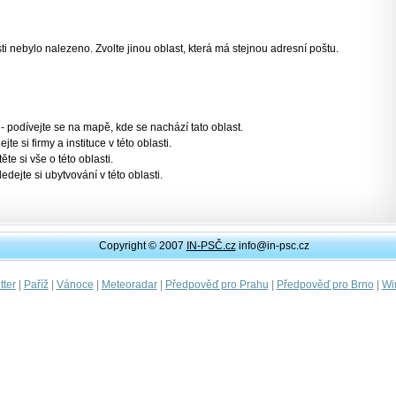
 nebylo nalezeno. Zvolte jinou oblast, která má stejnou adresní poštu.
- podívejte se na mapě, kde se nachází tato oblast.
jte si firmy a instituce v této oblasti.
těte si vše o této oblasti.
ledejte si ubytvování v této oblasti.
Copyright © 2007
IN-PSČ.cz
info@in-psc.cz
|
|
|
|
|
|
ter
Paříž
Vánoce
Meteoradar
Předpověď pro Prahu
Předpověď pro Brno
Wi