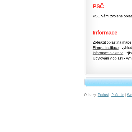
PSČ
PSČ Vámi zvolené oblasti
Informace
Zobrazit oblast na mapě
Firmy a instituce
- vyhlede
Informace o okrese
- zjis
Ubytování v oblasti
- vyh
Odkazy:
|
|
Počasí
Počasie
Wet