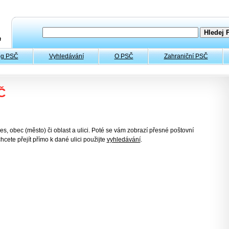
og PSČ
Vyhledávání
O PSČ
Zahraniční PSČ
Č
es, obec (město) či oblast a ulici. Poté se vám zobrazí přesné poštovní
hcete přejít přímo k dané ulici použijte
vyhledávání
.