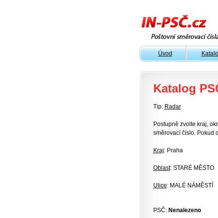
Úvod
Katal
Katalog PS
Tip:
Radar
Postupně zvolte kraj, okr
směrovací číslo. Pokud c
Kraj
: Praha
Oblast
: STARÉ MĚSTO
Ulice
: MALÉ NÁMĚSTÍ
PSČ:
Nenalezeno