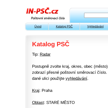
Úvod
Katalog PSČ
Vyhledávání
Katalog PSČ
Tip:
Radar
Postupně zvolte kraj, okres, obec (město) 
zobrazí přesné poštovní směrovací číslo. 
dané ulici použijte
vyhledávání
.
Kraj
: Praha
Oblast
: STARÉ MĚSTO