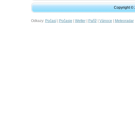
Copyright ©
Odkazy:
|
|
|
|
|
Počasí
Počasie
Wetter
Paříž
Vánoce
Meteoradar