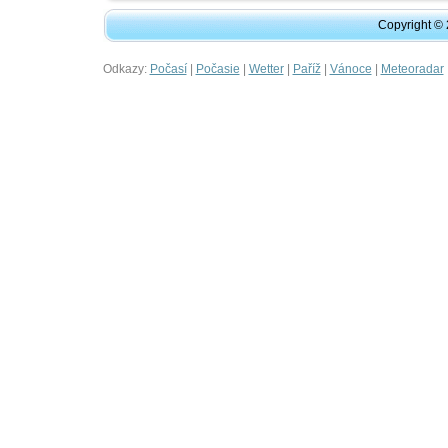
Copyright ©
Odkazy:
|
|
|
|
|
Počasí
Počasie
Wetter
Paříž
Vánoce
Meteoradar