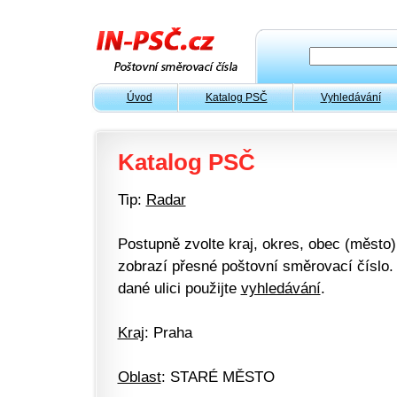
Úvod
Katalog PSČ
Vyhledávání
Katalog PSČ
Tip:
Radar
Postupně zvolte kraj, okres, obec (město) 
zobrazí přesné poštovní směrovací číslo. 
dané ulici použijte
vyhledávání
.
Kraj
: Praha
Oblast
: STARÉ MĚSTO