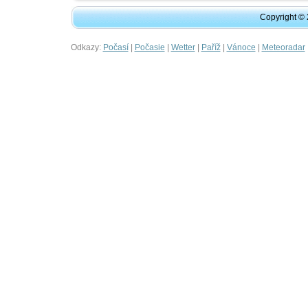
Copyright ©
Odkazy:
|
|
|
|
|
Počasí
Počasie
Wetter
Paříž
Vánoce
Meteoradar