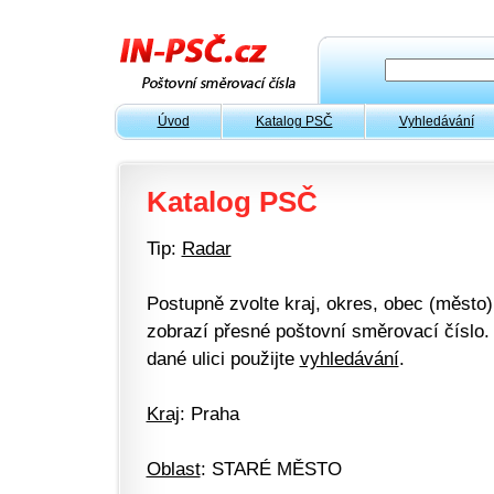
Úvod
Katalog PSČ
Vyhledávání
Katalog PSČ
Tip:
Radar
Postupně zvolte kraj, okres, obec (město) 
zobrazí přesné poštovní směrovací číslo. 
dané ulici použijte
vyhledávání
.
Kraj
: Praha
Oblast
: STARÉ MĚSTO