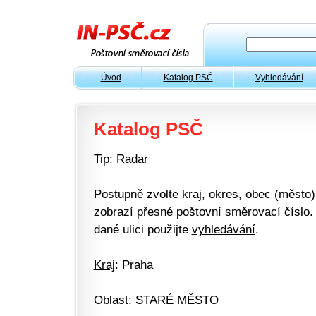
Úvod
Katalog PSČ
Vyhledávání
Katalog PSČ
Tip:
Radar
Postupně zvolte kraj, okres, obec (město) 
zobrazí přesné poštovní směrovací číslo. 
dané ulici použijte
vyhledávání
.
Kraj
: Praha
Oblast
: STARÉ MĚSTO