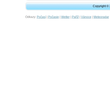
Copyright ©
Odkazy:
|
|
|
|
|
Počasí
Počasie
Wetter
Paříž
Vánoce
Meteoradar