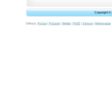
Copyright ©
Odkazy:
|
|
|
|
|
Počasí
Počasie
Wetter
Paříž
Vánoce
Meteoradar