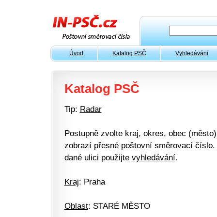
Úvod
Katalog PSČ
Vyhledávání
Katalog PSČ
Tip:
Radar
Postupně zvolte kraj, okres, obec (město) 
zobrazí přesné poštovní směrovací číslo. 
dané ulici použijte
vyhledávání
.
Kraj
: Praha
Oblast
: STARÉ MĚSTO