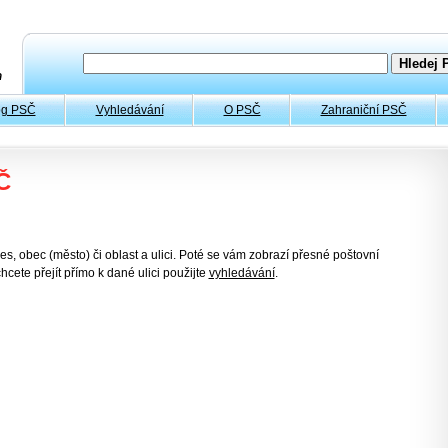
og PSČ
Vyhledávání
O PSČ
Zahraniční PSČ
Č
es, obec (město) či oblast a ulici. Poté se vám zobrazí přesné poštovní
hcete přejít přímo k dané ulici použijte
vyhledávání
.