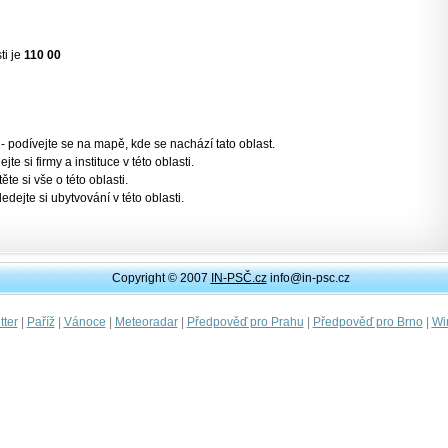
ti je
110 00
- podívejte se na mapě, kde se nachází tato oblast.
jte si firmy a instituce v této oblasti.
těte si vše o této oblasti.
ledejte si ubytvování v této oblasti.
Copyright © 2007
IN-PSČ.cz
info@in-psc.cz
|
|
|
|
|
|
ter
Paříž
Vánoce
Meteoradar
Předpověď pro Prahu
Předpověď pro Brno
Wi