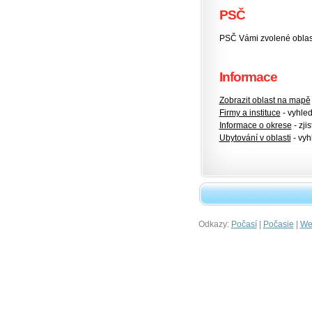
PSČ
PSČ Vámi zvolené oblas
Informace
Zobrazit oblast na mapě
Firmy a instituce
- vyhlede
Informace o okrese
- zjis
Ubytování v oblasti
- vyh
Odkazy:
|
|
Počasí
Počasie
Wet