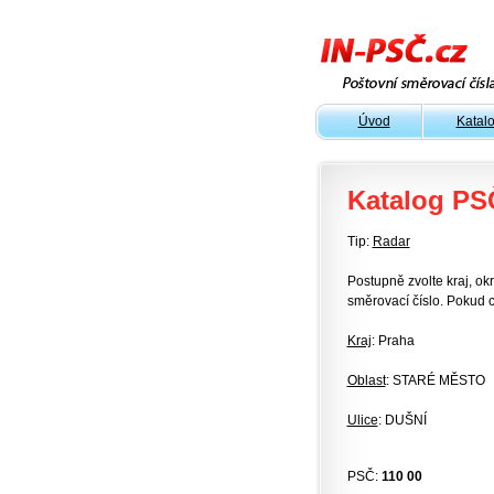
Úvod
Katal
Katalog PS
Tip:
Radar
Postupně zvolte kraj, okr
směrovací číslo. Pokud c
Kraj
: Praha
Oblast
: STARÉ MĚSTO
Ulice
: DUŠNÍ
PSČ:
110 00