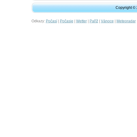
Copyright ©
Odkazy:
|
|
|
|
|
Počasí
Počasie
Wetter
Paříž
Vánoce
Meteoradar