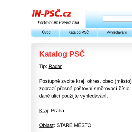
Úvod
Katalog PSČ
Vyhledávání
Katalog PSČ
Tip:
Radar
Postupně zvolte kraj, okres, obec (město) 
zobrazí přesné poštovní směrovací číslo. 
dané ulici použijte
vyhledávání
.
Kraj
: Praha
Oblast
: STARÉ MĚSTO