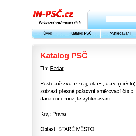
Úvod
Katalog PSČ
Vyhledávání
Katalog PSČ
Tip:
Radar
Postupně zvolte kraj, okres, obec (město) 
zobrazí přesné poštovní směrovací číslo. 
dané ulici použijte
vyhledávání
.
Kraj
: Praha
Oblast
: STARÉ MĚSTO