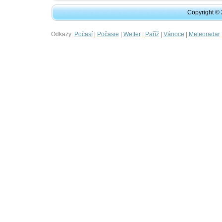
Copyright ©
Odkazy:
|
|
|
|
|
Počasí
Počasie
Wetter
Paříž
Vánoce
Meteoradar