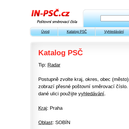
Úvod
Katalog PSČ
Vyhledávání
Katalog PSČ
Tip:
Radar
Postupně zvolte kraj, okres, obec (město) 
zobrazí přesné poštovní směrovací číslo. 
dané ulici použijte
vyhledávání
.
Kraj
: Praha
Oblast
: SOBÍN