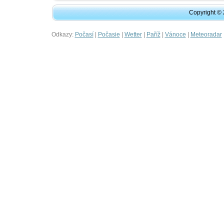
Copyright ©
Odkazy:
|
|
|
|
|
Počasí
Počasie
Wetter
Paříž
Vánoce
Meteoradar