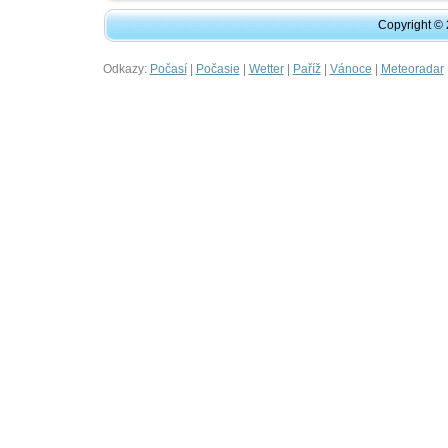
Copyright ©
Odkazy:
|
|
|
|
|
Počasí
Počasie
Wetter
Paříž
Vánoce
Meteoradar