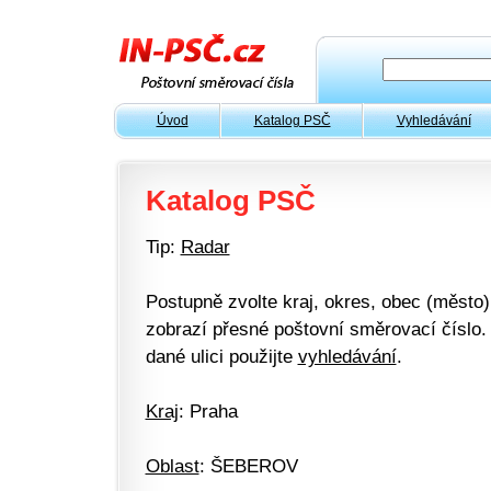
Úvod
Katalog PSČ
Vyhledávání
Katalog PSČ
Tip:
Radar
Postupně zvolte kraj, okres, obec (město) 
zobrazí přesné poštovní směrovací číslo. 
dané ulici použijte
vyhledávání
.
Kraj
: Praha
Oblast
: ŠEBEROV