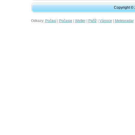
Copyright ©
Odkazy:
|
|
|
|
|
Počasí
Počasie
Wetter
Paříž
Vánoce
Meteoradar