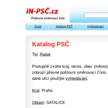
Úvod
Katalog PSČ
Vyhledávání
Katalog PSČ
Tip:
Radar
Postupně zvolte kraj, okres, obec (město) 
zobrazí přesné poštovní směrovací číslo. 
dané ulici použijte
vyhledávání
.
Kraj
: Praha
Oblast
: SATALICE