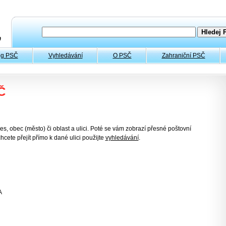
og PSČ
Vyhledávání
O PSČ
Zahraniční PSČ
Č
es, obec (město) či oblast a ulici. Poté se vám zobrazí přesné poštovní
hcete přejít přímo k dané ulici použijte
vyhledávání
.
A