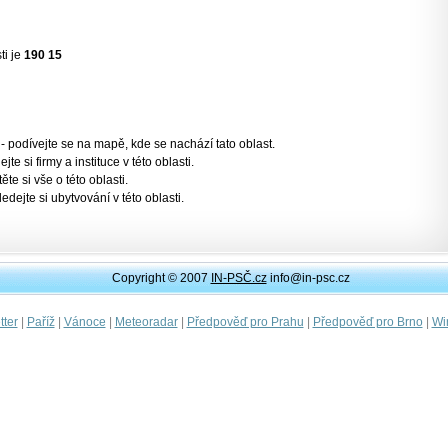
ti je
190 15
- podívejte se na mapě, kde se nachází tato oblast.
jte si firmy a instituce v této oblasti.
těte si vše o této oblasti.
ledejte si ubytvování v této oblasti.
Copyright © 2007
IN-PSČ.cz
info@in-psc.cz
|
|
|
|
|
|
ter
Paříž
Vánoce
Meteoradar
Předpověď pro Prahu
Předpověď pro Brno
Wi