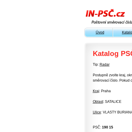
Úvod
Katal
Katalog PS
Tip:
Radar
Postupně zvolte kraj, okr
směrovací číslo. Pokud c
Kraj
: Praha
Oblast
: SATALICE
Ulice
: VLASTY BURIAN
PSČ:
190 15