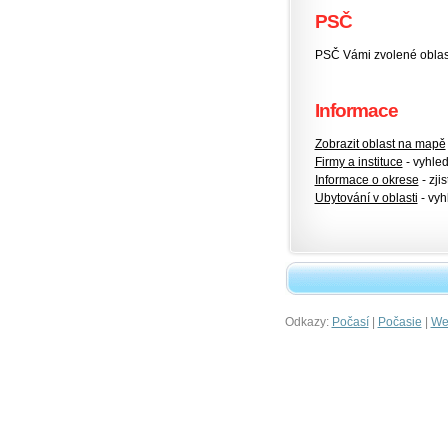
PSČ
PSČ Vámi zvolené oblas
Informace
Zobrazit oblast na mapě
Firmy a instituce
- vyhlede
Informace o okrese
- zjis
Ubytování v oblasti
- vyh
Odkazy:
|
|
Počasí
Počasie
Wet