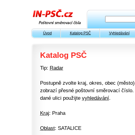
Úvod
Katalog PSČ
Vyhledávání
Katalog PSČ
Tip:
Radar
Postupně zvolte kraj, okres, obec (město) 
zobrazí přesné poštovní směrovací číslo. 
dané ulici použijte
vyhledávání
.
Kraj
: Praha
Oblast
: SATALICE