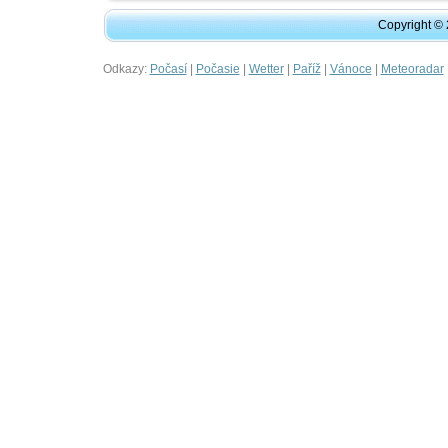
Copyright ©
Odkazy:
|
|
|
|
|
Počasí
Počasie
Wetter
Paříž
Vánoce
Meteoradar