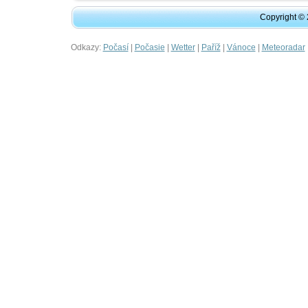
Copyright ©
Odkazy:
|
|
|
|
|
Počasí
Počasie
Wetter
Paříž
Vánoce
Meteoradar