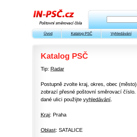
Úvod
Katalog PSČ
Vyhledávání
Katalog PSČ
Tip:
Radar
Postupně zvolte kraj, okres, obec (město) 
zobrazí přesné poštovní směrovací číslo. 
dané ulici použijte
vyhledávání
.
Kraj
: Praha
Oblast
: SATALICE