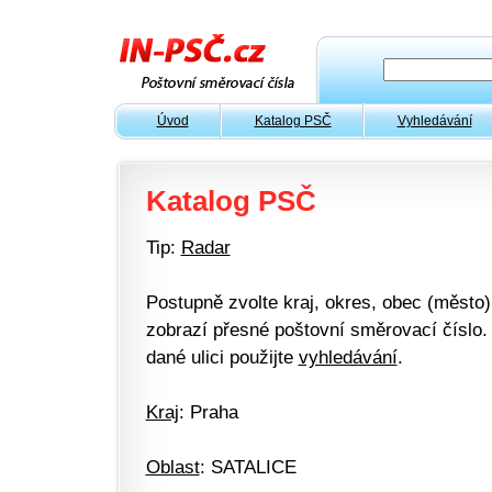
Úvod
Katalog PSČ
Vyhledávání
Katalog PSČ
Tip:
Radar
Postupně zvolte kraj, okres, obec (město) 
zobrazí přesné poštovní směrovací číslo. 
dané ulici použijte
vyhledávání
.
Kraj
: Praha
Oblast
: SATALICE