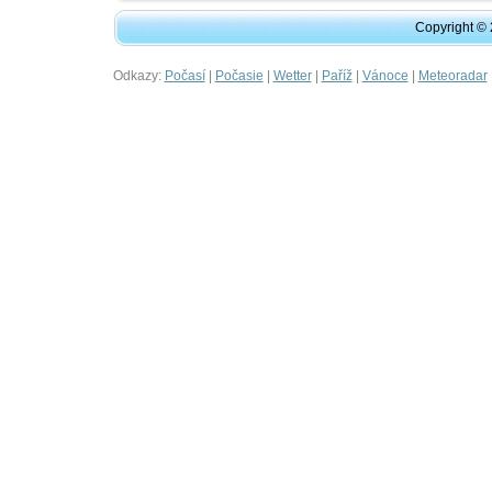
Copyright ©
Odkazy:
|
|
|
|
|
Počasí
Počasie
Wetter
Paříž
Vánoce
Meteoradar