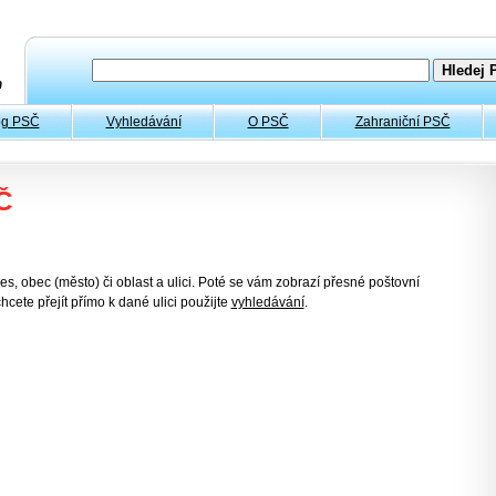
og PSČ
Vyhledávání
O PSČ
Zahraniční PSČ
Č
es, obec (město) či oblast a ulici. Poté se vám zobrazí přesné poštovní
hcete přejít přímo k dané ulici použijte
vyhledávání
.