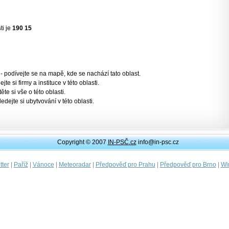
ti je
190 15
- podívejte se na mapě, kde se nachází tato oblast.
jte si firmy a instituce v této oblasti.
těte si vše o této oblasti.
ledejte si ubytvování v této oblasti.
Copyright © 2007
IN-PSČ.cz
info@in-psc.cz
|
|
|
|
|
|
ter
Paříž
Vánoce
Meteoradar
Předpověď pro Prahu
Předpověď pro Brno
Wi