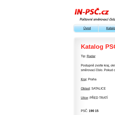
Úvod
Katal
Katalog PS
Tip:
Radar
Postupně zvolte kraj, okr
směrovací číslo. Pokud c
Kraj
: Praha
Oblast
: SATALICE
Ulice
: PŘED TRATÍ
PSČ:
190 15