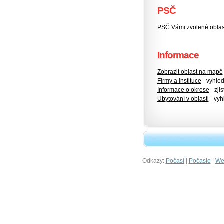
PSČ
PSČ Vámi zvolené oblas
Informace
Zobrazit oblast na mapě
Firmy a instituce
- vyhlede
Informace o okrese
- zjis
Ubytování v oblasti
- vyh
Odkazy:
|
|
Počasí
Počasie
Wet