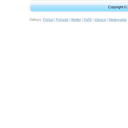
Copyright ©
Odkazy:
|
|
|
|
|
Počasí
Počasie
Wetter
Paříž
Vánoce
Meteoradar