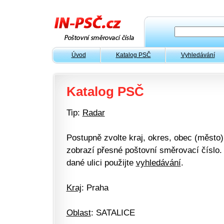
Úvod
Katalog PSČ
Vyhledávání
Katalog PSČ
Tip:
Radar
Postupně zvolte kraj, okres, obec (město) 
zobrazí přesné poštovní směrovací číslo. 
dané ulici použijte
vyhledávání
.
Kraj
: Praha
Oblast
: SATALICE