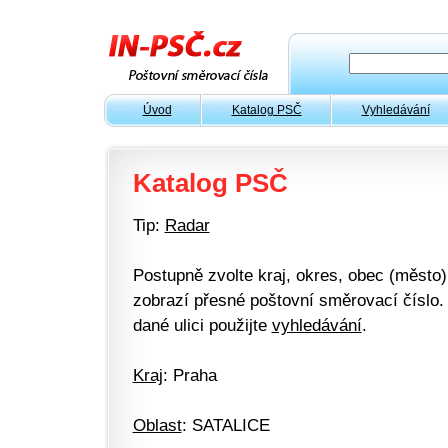
Úvod
Katalog PSČ
Vyhledávání
Katalog PSČ
Tip:
Radar
Postupně zvolte kraj, okres, obec (město) 
zobrazí přesné poštovní směrovací číslo. 
dané ulici použijte
vyhledávání
.
Kraj
: Praha
Oblast
: SATALICE