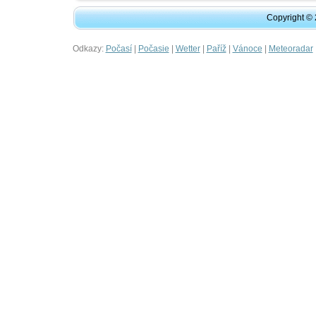
Copyright ©
Odkazy:
|
|
|
|
|
Počasí
Počasie
Wetter
Paříž
Vánoce
Meteoradar