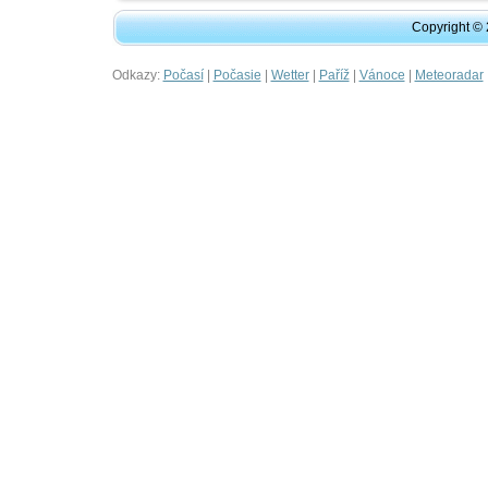
Copyright ©
Odkazy:
|
|
|
|
|
Počasí
Počasie
Wetter
Paříž
Vánoce
Meteoradar