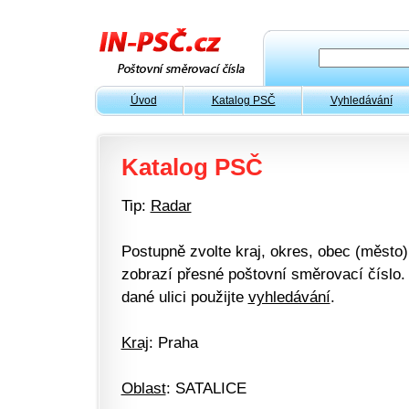
Úvod
Katalog PSČ
Vyhledávání
Katalog PSČ
Tip:
Radar
Postupně zvolte kraj, okres, obec (město) 
zobrazí přesné poštovní směrovací číslo. 
dané ulici použijte
vyhledávání
.
Kraj
: Praha
Oblast
: SATALICE