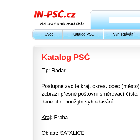
Úvod
Katalog PSČ
Vyhledávání
Katalog PSČ
Tip:
Radar
Postupně zvolte kraj, okres, obec (město) 
zobrazí přesné poštovní směrovací číslo. 
dané ulici použijte
vyhledávání
.
Kraj
: Praha
Oblast
: SATALICE