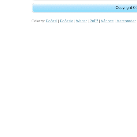
Copyright ©
Odkazy:
|
|
|
|
|
Počasí
Počasie
Wetter
Paříž
Vánoce
Meteoradar