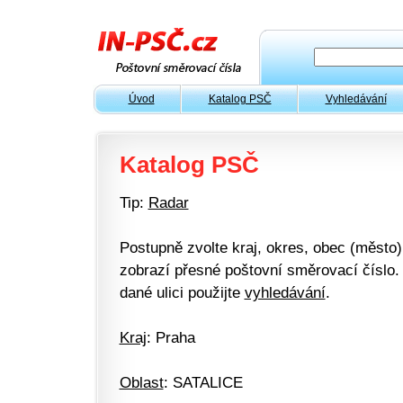
Úvod
Katalog PSČ
Vyhledávání
Katalog PSČ
Tip:
Radar
Postupně zvolte kraj, okres, obec (město) 
zobrazí přesné poštovní směrovací číslo. 
dané ulici použijte
vyhledávání
.
Kraj
: Praha
Oblast
: SATALICE