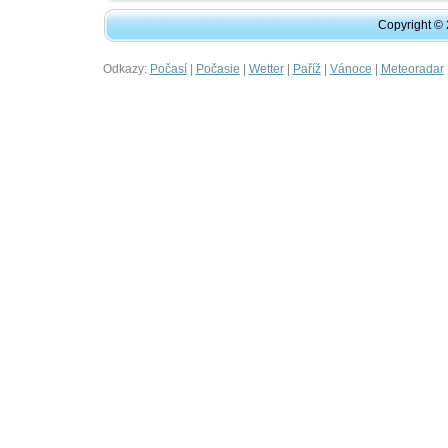
Copyright ©
Odkazy:
|
|
|
|
|
Počasí
Počasie
Wetter
Paříž
Vánoce
Meteoradar