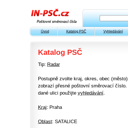
Úvod
Katalog PSČ
Vyhledávání
Katalog PSČ
Tip:
Radar
Postupně zvolte kraj, okres, obec (město) 
zobrazí přesné poštovní směrovací číslo. 
dané ulici použijte
vyhledávání
.
Kraj
: Praha
Oblast
: SATALICE