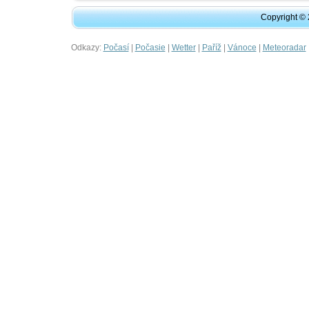
Copyright ©
Odkazy:
|
|
|
|
|
Počasí
Počasie
Wetter
Paříž
Vánoce
Meteoradar