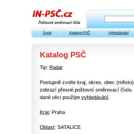
Úvod
Katalog PSČ
Vyhledávání
Katalog PSČ
Tip:
Radar
Postupně zvolte kraj, okres, obec (město) 
zobrazí přesné poštovní směrovací číslo. 
dané ulici použijte
vyhledávání
.
Kraj
: Praha
Oblast
: SATALICE