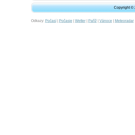
Copyright ©
Odkazy:
|
|
|
|
|
Počasí
Počasie
Wetter
Paříž
Vánoce
Meteoradar