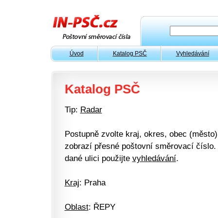
Úvod
Katalog PSČ
Vyhledávání
Katalog PSČ
Tip:
Radar
Postupně zvolte kraj, okres, obec (město) 
zobrazí přesné poštovní směrovací číslo. 
dané ulici použijte
vyhledávání
.
Kraj
: Praha
Oblast
: ŘEPY