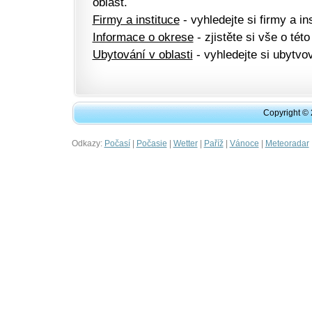
oblast.
Firmy a instituce
- vyhledejte si firmy a ins
Informace o okrese
- zjistěte si vše o této
Ubytování v oblasti
- vyhledejte si ubytvov
Copyright ©
Odkazy:
|
|
|
|
|
Počasí
Počasie
Wetter
Paříž
Vánoce
Meteoradar