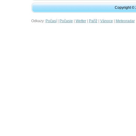
Copyright ©
Odkazy:
|
|
|
|
|
Počasí
Počasie
Wetter
Paříž
Vánoce
Meteoradar