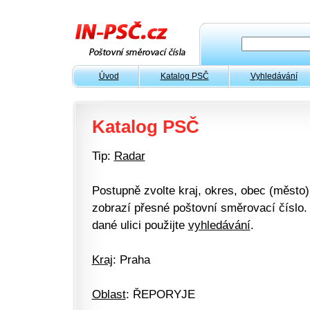
Úvod
Katalog PSČ
Vyhledávání
Katalog PSČ
Tip:
Radar
Postupně zvolte kraj, okres, obec (město) 
zobrazí přesné poštovní směrovací číslo. 
dané ulici použijte
vyhledávání
.
Kraj
: Praha
Oblast
: ŘEPORYJE