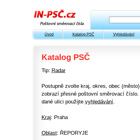
Úvod
Katalog PSČ
Vyhledávání
Katalog PSČ
Tip:
Radar
Postupně zvolte kraj, okres, obec (město) 
zobrazí přesné poštovní směrovací číslo. 
dané ulici použijte
vyhledávání
.
Kraj
: Praha
Oblast
: ŘEPORYJE