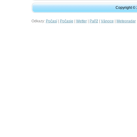
Copyright ©
Odkazy:
|
|
|
|
|
Počasí
Počasie
Wetter
Paříž
Vánoce
Meteoradar