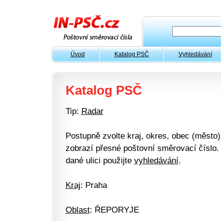
Úvod
Katalog PSČ
Vyhledávání
Katalog PSČ
Tip:
Radar
Postupně zvolte kraj, okres, obec (město) 
zobrazí přesné poštovní směrovací číslo. 
dané ulici použijte
vyhledávání
.
Kraj
: Praha
Oblast
: ŘEPORYJE