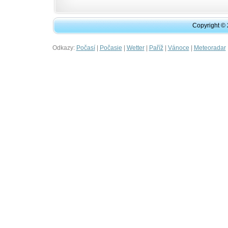
Copyright ©
Odkazy:
|
|
|
|
|
Počasí
Počasie
Wetter
Paříž
Vánoce
Meteoradar