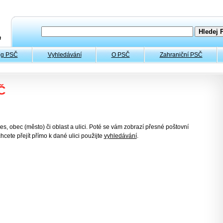
og PSČ
Vyhledávání
O PSČ
Zahraniční PSČ
Č
es, obec (město) či oblast a ulici. Poté se vám zobrazí přesné poštovní
hcete přejít přímo k dané ulici použijte
vyhledávání
.