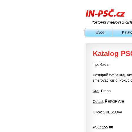
Úvod
Katal
Katalog PS
Tip:
Radar
Postupně zvolte kraj, okr
směrovací číslo. Pokud c
Kraj
: Praha
Oblast
: ŘEPORYJE
Ulice
: STIESSOVA
PSČ:
155 00