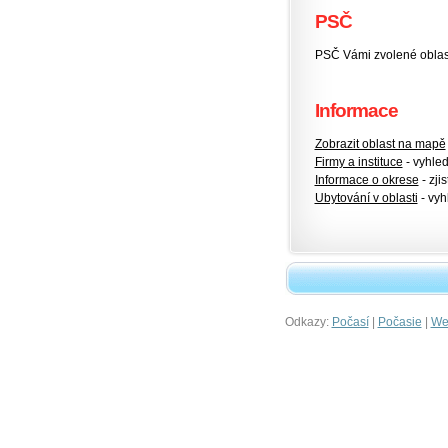
PSČ
PSČ Vámi zvolené oblas
Informace
Zobrazit oblast na mapě
Firmy a instituce
- vyhlede
Informace o okrese
- zjis
Ubytování v oblasti
- vyh
Odkazy:
|
|
Počasí
Počasie
Wet