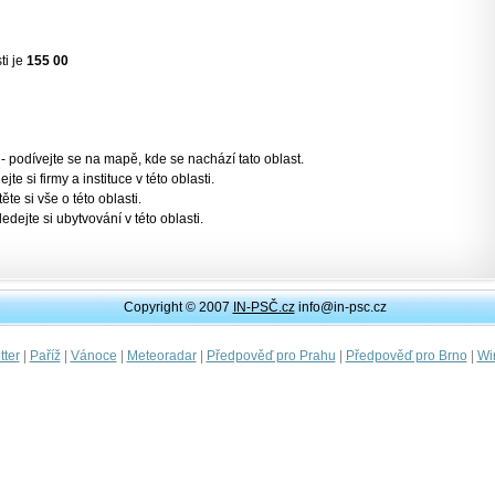
ti je
155 00
- podívejte se na mapě, kde se nachází tato oblast.
jte si firmy a instituce v této oblasti.
těte si vše o této oblasti.
ledejte si ubytvování v této oblasti.
Copyright © 2007
IN-PSČ.cz
info@in-psc.cz
|
|
|
|
|
|
ter
Paříž
Vánoce
Meteoradar
Předpověď pro Prahu
Předpověď pro Brno
Wi