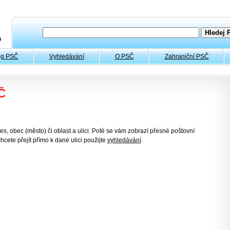
og PSČ
Vyhledávání
O PSČ
Zahraniční PSČ
Č
es, obec (město) či oblast a ulici. Poté se vám zobrazí přesné poštovní
hcete přejít přímo k dané ulici použijte
vyhledávání
.