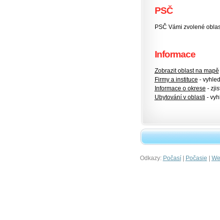
PSČ
PSČ Vámi zvolené oblas
Informace
Zobrazit oblast na mapě
Firmy a instituce
- vyhlede
Informace o okrese
- zjis
Ubytování v oblasti
- vyh
Odkazy:
|
|
Počasí
Počasie
Wet