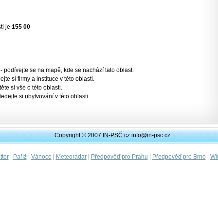
ti je
155 00
- podívejte se na mapě, kde se nachází tato oblast.
jte si firmy a instituce v této oblasti.
těte si vše o této oblasti.
ledejte si ubytvování v této oblasti.
Copyright © 2007
IN-PSČ.cz
info@in-psc.cz
|
|
|
|
|
|
ter
Paříž
Vánoce
Meteoradar
Předpověď pro Prahu
Předpověď pro Brno
Wi