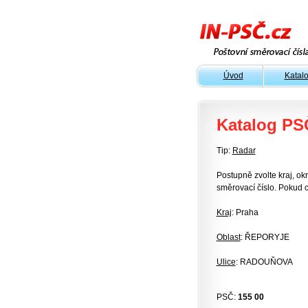
Úvod
Katal
Katalog PS
Tip:
Radar
Postupně zvolte kraj, okr
směrovací číslo. Pokud c
Kraj
: Praha
Oblast
: ŘEPORYJE
Ulice
: RADOUŇOVA
PSČ:
155 00