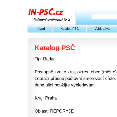
Úvod
Katalog PSČ
Vyhledávání
Katalog PSČ
Tip:
Radar
Postupně zvolte kraj, okres, obec (město) 
zobrazí přesné poštovní směrovací číslo. 
dané ulici použijte
vyhledávání
.
Kraj
: Praha
Oblast
: ŘEPORYJE