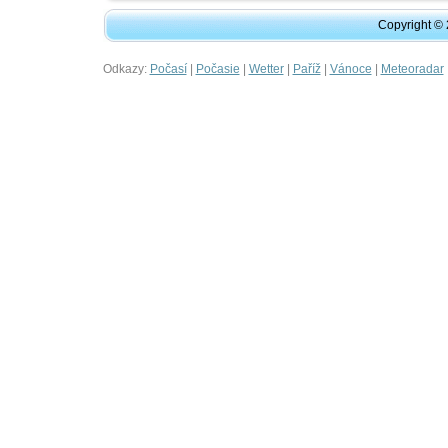
Copyright ©
Odkazy:
|
|
|
|
|
Počasí
Počasie
Wetter
Paříž
Vánoce
Meteoradar