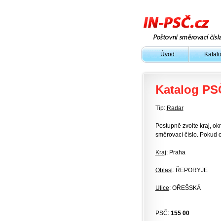
Úvod
Katal
Katalog PS
Tip:
Radar
Postupně zvolte kraj, okr
směrovací číslo. Pokud c
Kraj
: Praha
Oblast
: ŘEPORYJE
Ulice
: OŘEŠSKÁ
PSČ:
155 00