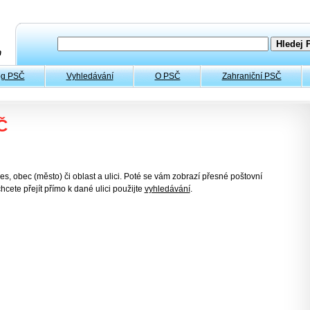
og PSČ
Vyhledávání
O PSČ
Zahraniční PSČ
Č
es, obec (město) či oblast a ulici. Poté se vám zobrazí přesné poštovní
hcete přejít přímo k dané ulici použijte
vyhledávání
.