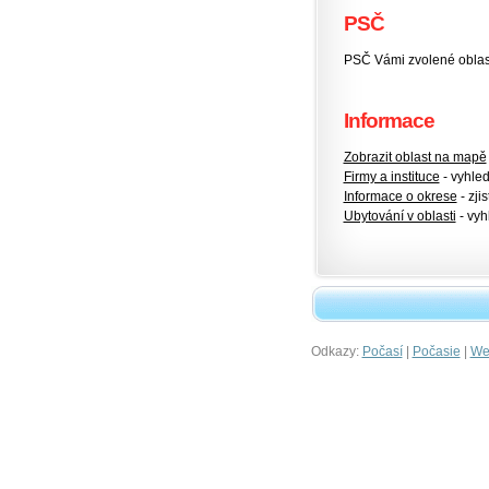
PSČ
PSČ Vámi zvolené oblas
Informace
Zobrazit oblast na mapě
Firmy a instituce
- vyhlede
Informace o okrese
- zjis
Ubytování v oblasti
- vyh
Odkazy:
|
|
Počasí
Počasie
Wet