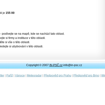
ti je
155 00
- podívejte se na mapě, kde se nachází tato oblast.
jte si firmy a instituce v této oblasti.
těte si vše o této oblasti.
ledejte si ubytvování v této oblasti.
Copyright © 2007
IN-PSČ.cz
info@in-psc.cz
|
|
|
|
|
|
ter
Paříž
Vánoce
Meteoradar
Předpověď pro Prahu
Předpověď pro Brno
Wi