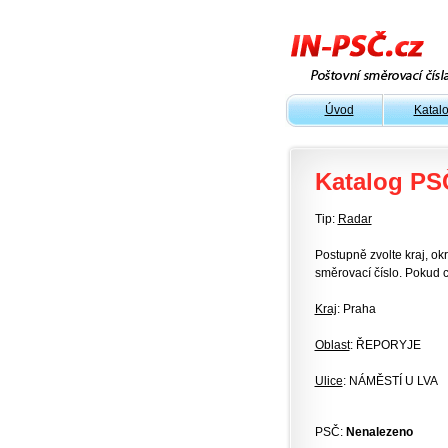
Úvod
Katal
Katalog PS
Tip:
Radar
Postupně zvolte kraj, okr
směrovací číslo. Pokud c
Kraj
: Praha
Oblast
: ŘEPORYJE
Ulice
: NÁMĚSTÍ U LVA
PSČ:
Nenalezeno