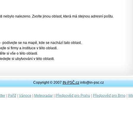
 nebylo nalezeno. Zvolte jinou oblast, která má stejnou adresní poštu.
- podívejte se na mapě, kde se nachází tato oblast.
jte si firmy a instituce v této oblasti.
těte si vše o této oblasti.
ledejte si ubytvování v této oblasti.
Copyright © 2007
IN-PSČ.cz
info@in-psc.cz
|
|
|
|
|
|
ter
Paříž
Vánoce
Meteoradar
Předpověď pro Prahu
Předpověď pro Brno
Wi