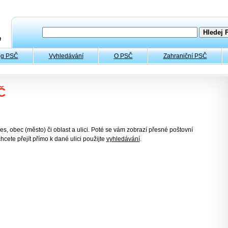
og PSČ
Vyhledávání
O PSČ
Zahraniční PSČ
Č
es, obec (město) či oblast a ulici. Poté se vám zobrazí přesné poštovní
hcete přejít přímo k dané ulici použijte
vyhledávání
.