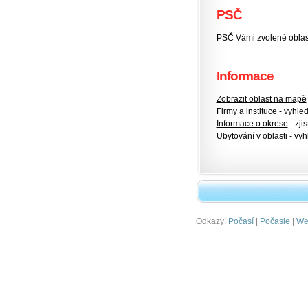
PSČ
PSČ Vámi zvolené oblasti
Informace
Zobrazit oblast na mapě
Firmy a instituce
- vyhlede
Informace o okrese
- zjis
Ubytování v oblasti
- vyh
Odkazy:
|
|
Počasí
Počasie
Wet