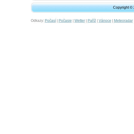
Copyright ©
Odkazy:
|
|
|
|
|
Počasí
Počasie
Wetter
Paříž
Vánoce
Meteoradar