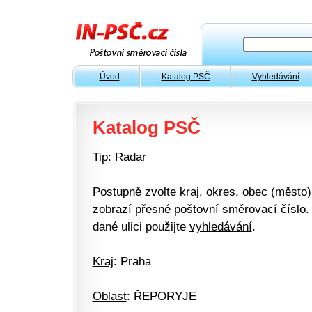
Úvod
Katalog PSČ
Vyhledávání
Katalog PSČ
Tip:
Radar
Postupně zvolte kraj, okres, obec (město) 
zobrazí přesné poštovní směrovací číslo. 
dané ulici použijte
vyhledávání
.
Kraj
: Praha
Oblast
: ŘEPORYJE