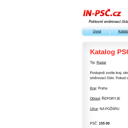
Úvod
Katal
Katalog PS
Tip:
Radar
Postupně zvolte kraj, okr
směrovací číslo. Pokud c
Kraj
: Praha
Oblast
: ŘEPORYJE
Ulice
: NA POŽÁRU
PSČ:
155 00