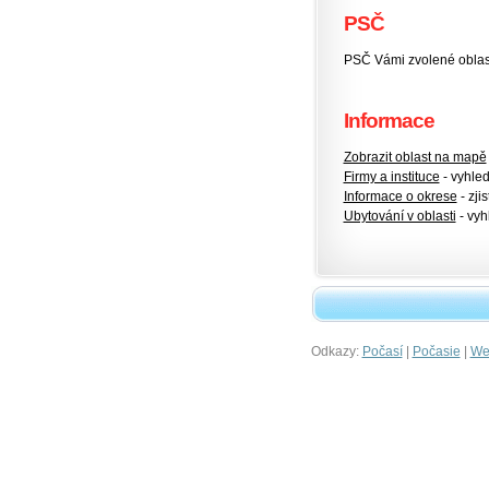
PSČ
PSČ Vámi zvolené oblas
Informace
Zobrazit oblast na mapě
Firmy a instituce
- vyhlede
Informace o okrese
- zjis
Ubytování v oblasti
- vyh
Odkazy:
|
|
Počasí
Počasie
Wet