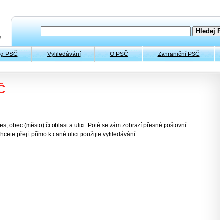
og PSČ
Vyhledávání
O PSČ
Zahraniční PSČ
Č
es, obec (město) či oblast a ulici. Poté se vám zobrazí přesné poštovní
hcete přejít přímo k dané ulici použijte
vyhledávání
.