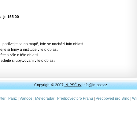
ti je
155 00
- podívejte se na mapě, kde se nachází tato oblast.
jte si firmy a instituce v této oblasti.
těte si vše o této oblasti.
ledejte si ubytvování v této oblasti.
Copyright © 2007
IN-PSČ.cz
info@in-psc.cz
|
|
|
|
|
|
ter
Paříž
Vánoce
Meteoradar
Předpověď pro Prahu
Předpověď pro Brno
Wi