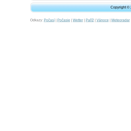
Copyright ©
Odkazy:
|
|
|
|
|
Počasí
Počasie
Wetter
Paříž
Vánoce
Meteoradar