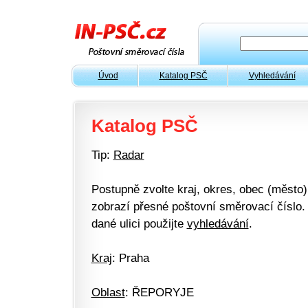
Úvod
Katalog PSČ
Vyhledávání
Katalog PSČ
Tip:
Radar
Postupně zvolte kraj, okres, obec (město) 
zobrazí přesné poštovní směrovací číslo. 
dané ulici použijte
vyhledávání
.
Kraj
: Praha
Oblast
: ŘEPORYJE