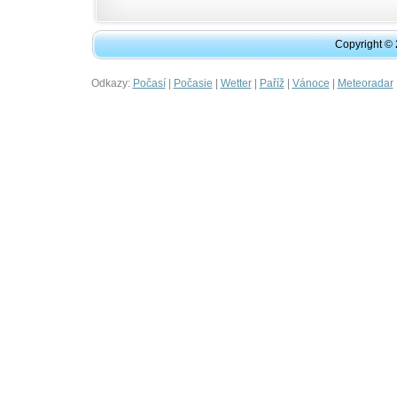
Copyright ©
Odkazy:
|
|
|
|
|
Počasí
Počasie
Wetter
Paříž
Vánoce
Meteoradar