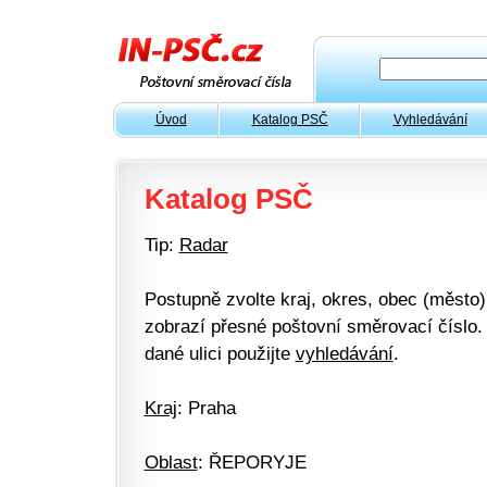
Úvod
Katalog PSČ
Vyhledávání
Katalog PSČ
Tip:
Radar
Postupně zvolte kraj, okres, obec (město) 
zobrazí přesné poštovní směrovací číslo. 
dané ulici použijte
vyhledávání
.
Kraj
: Praha
Oblast
: ŘEPORYJE