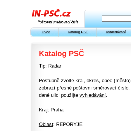
Úvod
Katalog PSČ
Vyhledávání
Katalog PSČ
Tip:
Radar
Postupně zvolte kraj, okres, obec (město) 
zobrazí přesné poštovní směrovací číslo. 
dané ulici použijte
vyhledávání
.
Kraj
: Praha
Oblast
: ŘEPORYJE