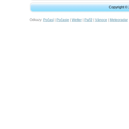
Copyright ©
Odkazy:
|
|
|
|
|
Počasí
Počasie
Wetter
Paříž
Vánoce
Meteoradar