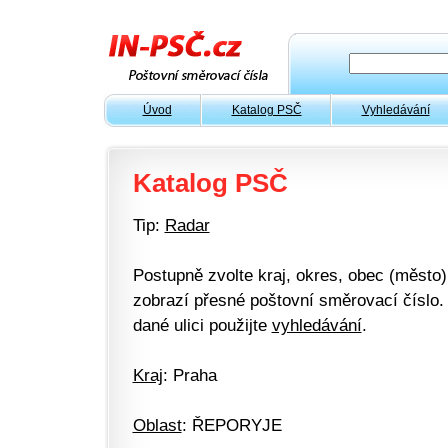
Úvod
Katalog PSČ
Vyhledávání
Katalog PSČ
Tip:
Radar
Postupně zvolte kraj, okres, obec (město) 
zobrazí přesné poštovní směrovací číslo. 
dané ulici použijte
vyhledávání
.
Kraj
: Praha
Oblast
: ŘEPORYJE