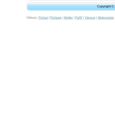
Copyright ©
Odkazy:
|
|
|
|
|
Počasí
Počasie
Wetter
Paříž
Vánoce
Meteoradar