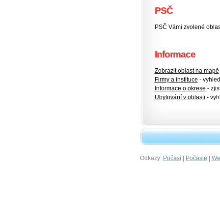
PSČ
PSČ Vámi zvolené oblas
Informace
Zobrazit oblast na mapě
Firmy a instituce
- vyhlede
Informace o okrese
- zjis
Ubytování v oblasti
- vyh
Odkazy:
|
|
Počasí
Počasie
Wet