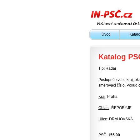
Úvod
Katal
Katalog PS
Tip:
Radar
Postupně zvolte kraj, okr
směrovací číslo. Pokud c
Kraj
: Praha
Oblast
: ŘEPORYJE
Ulice
: DRAHOVSKÁ
PSČ:
155 00