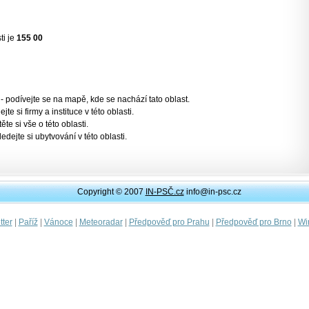
ti je
155 00
- podívejte se na mapě, kde se nachází tato oblast.
jte si firmy a instituce v této oblasti.
těte si vše o této oblasti.
ledejte si ubytvování v této oblasti.
Copyright © 2007
IN-PSČ.cz
info@in-psc.cz
|
|
|
|
|
|
ter
Paříž
Vánoce
Meteoradar
Předpověď pro Prahu
Předpověď pro Brno
Wi