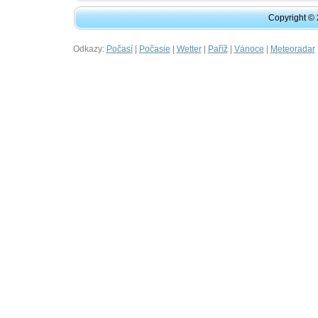
Copyright ©
Odkazy:
|
|
|
|
|
Počasí
Počasie
Wetter
Paříž
Vánoce
Meteoradar