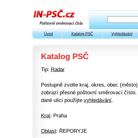
Úvod
Katalog PSČ
Vyhledávání
Katalog PSČ
Tip:
Radar
Postupně zvolte kraj, okres, obec (město) 
zobrazí přesné poštovní směrovací číslo. 
dané ulici použijte
vyhledávání
.
Kraj
: Praha
Oblast
: ŘEPORYJE