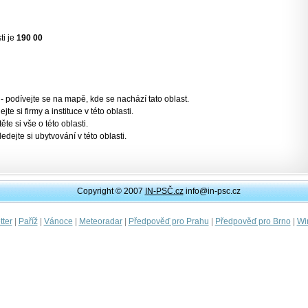
ti je
190 00
- podívejte se na mapě, kde se nachází tato oblast.
jte si firmy a instituce v této oblasti.
těte si vše o této oblasti.
ledejte si ubytvování v této oblasti.
Copyright © 2007
IN-PSČ.cz
info@in-psc.cz
|
|
|
|
|
|
ter
Paříž
Vánoce
Meteoradar
Předpověď pro Prahu
Předpověď pro Brno
Wi