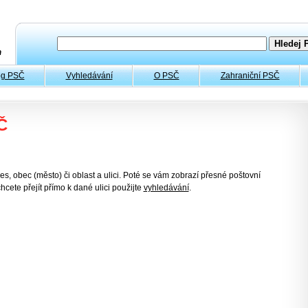
og PSČ
Vyhledávání
O PSČ
Zahraniční PSČ
Č
es, obec (město) či oblast a ulici. Poté se vám zobrazí přesné poštovní
hcete přejít přímo k dané ulici použijte
vyhledávání
.