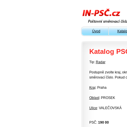
Úvod
Katal
Katalog PS
Tip:
Radar
Postupně zvolte kraj, okr
směrovací číslo. Pokud c
Kraj
: Praha
Oblast
: PROSEK
Ulice
: VALEČOVSKÁ
PSČ:
190 00