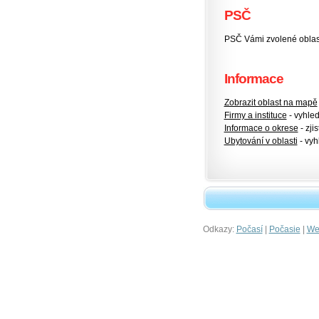
PSČ
PSČ Vámi zvolené oblas
Informace
Zobrazit oblast na mapě
Firmy a instituce
- vyhlede
Informace o okrese
- zjis
Ubytování v oblasti
- vyh
Odkazy:
|
|
Počasí
Počasie
Wet