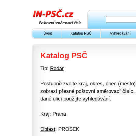
Úvod
Katalog PSČ
Vyhledávání
Katalog PSČ
Tip:
Radar
Postupně zvolte kraj, okres, obec (město) 
zobrazí přesné poštovní směrovací číslo. 
dané ulici použijte
vyhledávání
.
Kraj
: Praha
Oblast
: PROSEK