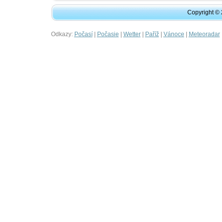
Copyright ©
Odkazy:
|
|
|
|
|
Počasí
Počasie
Wetter
Paříž
Vánoce
Meteoradar