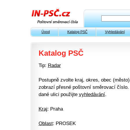
Úvod
Katalog PSČ
Vyhledávání
Katalog PSČ
Tip:
Radar
Postupně zvolte kraj, okres, obec (město) 
zobrazí přesné poštovní směrovací číslo. 
dané ulici použijte
vyhledávání
.
Kraj
: Praha
Oblast
: PROSEK