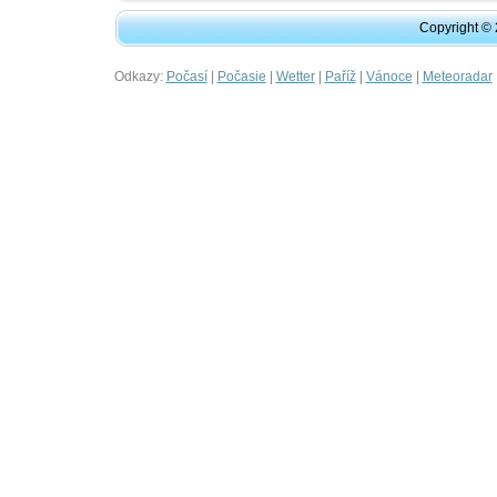
Copyright ©
Odkazy:
|
|
|
|
|
Počasí
Počasie
Wetter
Paříž
Vánoce
Meteoradar