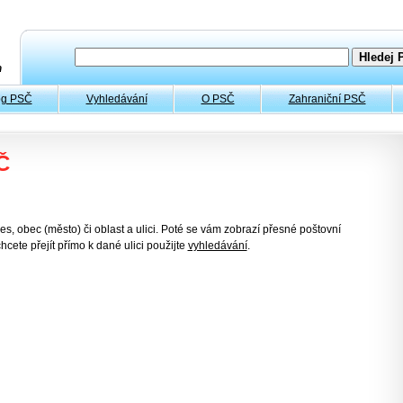
og PSČ
Vyhledávání
O PSČ
Zahraniční PSČ
Č
es, obec (město) či oblast a ulici. Poté se vám zobrazí přesné poštovní
hcete přejít přímo k dané ulici použijte
vyhledávání
.