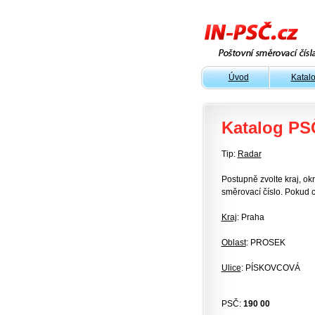
Úvod
Katal
Katalog PS
Tip:
Radar
Postupně zvolte kraj, okr
směrovací číslo. Pokud c
Kraj
: Praha
Oblast
: PROSEK
Ulice
: PÍSKOVCOVÁ
PSČ:
190 00