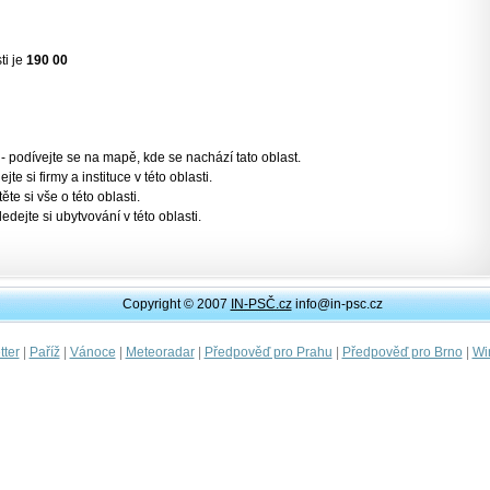
ti je
190 00
- podívejte se na mapě, kde se nachází tato oblast.
jte si firmy a instituce v této oblasti.
těte si vše o této oblasti.
ledejte si ubytvování v této oblasti.
Copyright © 2007
IN-PSČ.cz
info@in-psc.cz
|
|
|
|
|
|
ter
Paříž
Vánoce
Meteoradar
Předpověď pro Prahu
Předpověď pro Brno
Wi