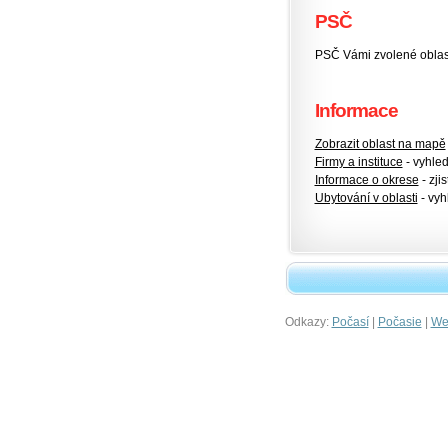
PSČ
PSČ Vámi zvolené oblas
Informace
Zobrazit oblast na mapě
Firmy a instituce
- vyhlede
Informace o okrese
- zjis
Ubytování v oblasti
- vyh
Odkazy:
|
|
Počasí
Počasie
Wet