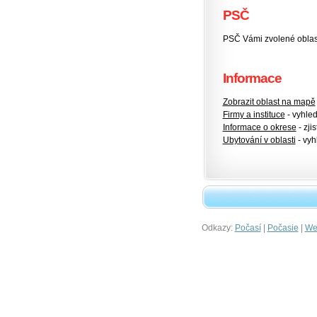
PSČ
PSČ Vámi zvolené oblas
Informace
Zobrazit oblast na mapě
Firmy a instituce
- vyhlede
Informace o okrese
- zjis
Ubytování v oblasti
- vyh
Odkazy:
|
|
Počasí
Počasie
Wet