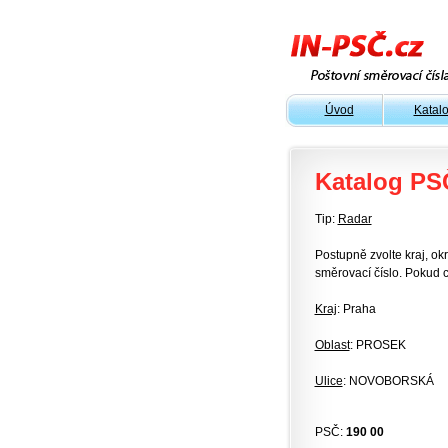
Úvod
Katal
Katalog PS
Tip:
Radar
Postupně zvolte kraj, okr
směrovací číslo. Pokud c
Kraj
: Praha
Oblast
: PROSEK
Ulice
: NOVOBORSKÁ
PSČ:
190 00