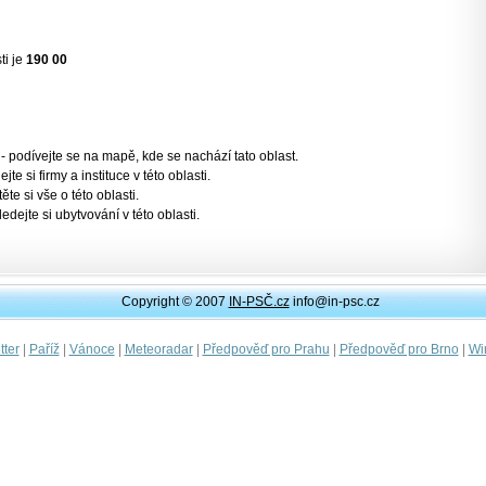
ti je
190 00
- podívejte se na mapě, kde se nachází tato oblast.
jte si firmy a instituce v této oblasti.
těte si vše o této oblasti.
ledejte si ubytvování v této oblasti.
Copyright © 2007
IN-PSČ.cz
info@in-psc.cz
|
|
|
|
|
|
ter
Paříž
Vánoce
Meteoradar
Předpověď pro Prahu
Předpověď pro Brno
Wi