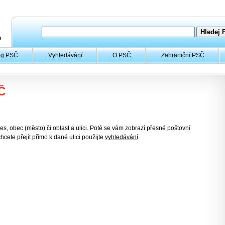
og PSČ
Vyhledávání
O PSČ
Zahraniční PSČ
Č
es, obec (město) či oblast a ulici. Poté se vám zobrazí přesné poštovní
hcete přejít přímo k dané ulici použijte
vyhledávání
.