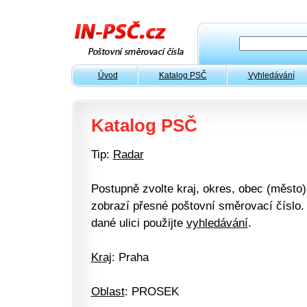
Úvod
Katalog PSČ
Vyhledávání
Katalog PSČ
Tip:
Radar
Postupně zvolte kraj, okres, obec (město) 
zobrazí přesné poštovní směrovací číslo. 
dané ulici použijte
vyhledávání
.
Kraj
: Praha
Oblast
: PROSEK