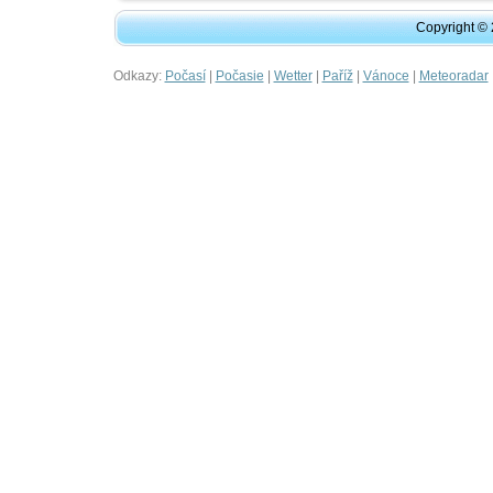
Copyright ©
Odkazy:
|
|
|
|
|
Počasí
Počasie
Wetter
Paříž
Vánoce
Meteoradar