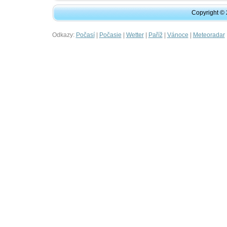
Copyright ©
Odkazy:
|
|
|
|
|
Počasí
Počasie
Wetter
Paříž
Vánoce
Meteoradar