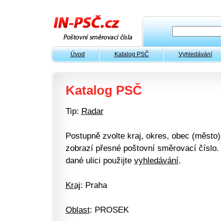
Úvod
Katalog PSČ
Vyhledávání
Katalog PSČ
Tip:
Radar
Postupně zvolte kraj, okres, obec (město) 
zobrazí přesné poštovní směrovací číslo. 
dané ulici použijte
vyhledávání
.
Kraj
: Praha
Oblast
: PROSEK